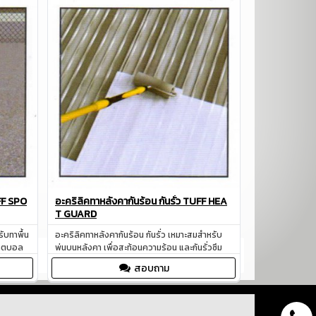
า ตามด
ผสมน้ำ ใช้ฉาบบาง เพื่อปกปิดรอยแตกลายงา
ตามด โพรงอากาศ
สอบถาม
FF SPO
อะคริลิคทาหลังคากันร้อน กันรั่ว TUFF HEA
T GUARD
ับทาพื้น
อะคริลิคทาหลังคากันร้อน กันรั่ว เหมาะสมสำหรับ
เกตบอล
พ่นบนหลังคา เพื่อสะท้อนความร้อน และกันรั่วซึม
สอบถาม