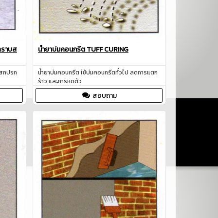
ะคราบส
น้ำยาบ่มคอนกรีต TUFF CURING
าบสกปรก
น้ำยาบ่มคอนกรีต ใช้บ่มคอนกรีตทั่วไป ลดการแตก
ร้าว และการหดตัว
สอบถาม