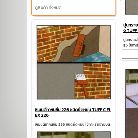
ดูสินค้า ทั้งหมด
ปูนทรายส
ง TUFF 
ปูนทรายส
สูง ใช้ทา
แก้ปัญหาน้
ซีเมนต์ทากันซึม 226 ชนิดยืดหยุ่น TUFF C FL
EX 226
ซีเมนต์ทากันซึม 226 ชนิดยืดหยุ่น ใช้ทาหรือฉาบบน
พื้นผิวตอนกรีต เพื่อป้องกัน แก้ปัญหาน้ำรั่วซึม