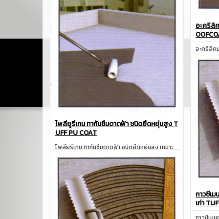
สอบถาม
อะคริลิค
OOFCO
อะคริลิคม
ดาดฟ้า ห
โพลียูรีเทน ทากันซึมดาดฟ้า ชนิดยืดหยุ่นสูง T
UFF PU COAT
โพลียูรีเทน ทากันซึมดาดฟ้า ชนิดยืดหยุ่นสูง เหมาะ
สำหรับดาดฟ้า หลังคา ผนัง
สอบถาม
กาวซีเมน
เก่า TU
กาวซีเมนต