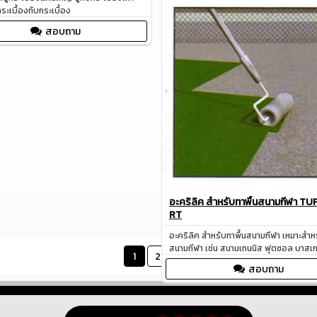
มม.) ใช้ฉาบบางเพื่อปกปิดรอยบแตกลายง
ระเบื้องทับกระเบื้อง
โพรงอากาศ
สอบถาม
สอบถาม
อะคริลิค สำหรับทาพื้นสนามกีฬา TU
RT
อะคริลิค สำหรับทาพื้นสนามกีฬา เหมาะสำหร
สนามกีฬา เช่น สนามเทนนิส ฟุตซอล บาส
1
2
สอบถาม