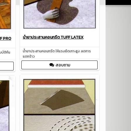
น้ำยาประสานคอนกรีต TUFF LATEX
FF PRO
น้ำยาประสานคอนกรีต ให้แรงยึดเกาะสูง ลดการ
บัติกัน
แตกร้าว
สอบถาม